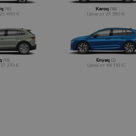
iq
Karoq
(
16
)
(
18
)
25 460
€
Цена от
31 380
€
q
Enyaq
(
13
)
(
2
)
37 370
€
Цена от
48 110
€