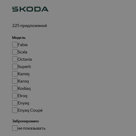
225
предложений
Модель
Fabia
Scala
Octavia
Superb
Kamiq
Karoq
Kodiaq
Elroq
Enyaq
Enyaq Coupé
Забронировано
не показывать