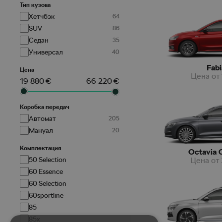
Тип кузова
Хетчбэк
SUV
Седан
Универсал
Fabi
Цена
Цена от
19 880
€
66 220
€
Коробка передач
Aвтомат
Мануал
Kомплектация
Octavia 
50 Selection
Цена от
60 Essence
60 Selection
60sportline
85
85x