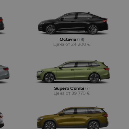
Octavia
(
29
)
Цена от
24 200
€
Superb Combi
(
7
)
Цена от
39 770
€