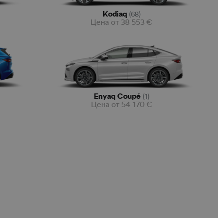
Kodiaq
(
68
)
Цена от
38 553
€
Enyaq Coupé
(
1
)
Цена от
54 170
€